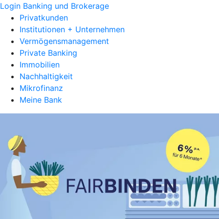
Login Banking und Brokerage
Privatkunden
Institutionen + Unternehmen
Vermögensmanagement
Private Banking
Immobilien
Nachhaltigkeit
Mikrofinanz
Meine Bank